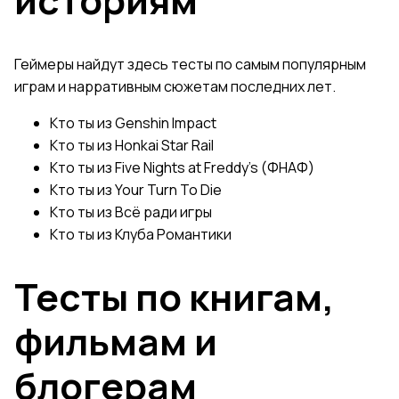
историям
Геймеры найдут здесь тесты по самым популярным
играм и нарративным сюжетам последних лет.
Кто ты из Genshin Impact
Кто ты из Honkai Star Rail
Кто ты из Five Nights at Freddy's (ФНАФ)
Кто ты из Your Turn To Die
Кто ты из Всё ради игры
Кто ты из Клуба Романтики
Тесты по книгам,
фильмам и
блогерам