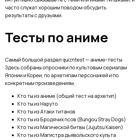
часто служат хорошим поводом обсудить
результаты с друзьями.
Тесты по аниме
Самый большой раздел quizntest — аниме-тесты.
Здесь собраны опросники по культовым сериалам
Японии и Кореи, по архетипам персонажей и по
конкретным произведениям.
Кто ты из аниме (общий тест на архетип)
Кто ты из Наруто
Кто ты из Атаки титанов
Кто ты из Бродячих псов (Bungou Stray Dogs)
Кто ты из Магической битвы (Jujutsu Kaisen)
Кто ты из Магистра дьявольского культа