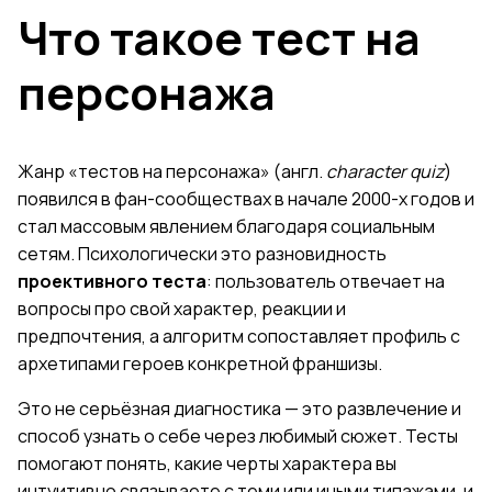
Что такое тест на
персонажа
Жанр «тестов на персонажа» (англ.
character quiz
)
появился в фан-сообществах в начале 2000-х годов и
стал массовым явлением благодаря социальным
сетям. Психологически это разновидность
проективного теста
: пользователь отвечает на
вопросы про свой характер, реакции и
предпочтения, а алгоритм сопоставляет профиль с
архетипами героев конкретной франшизы.
Это не серьёзная диагностика — это развлечение и
способ узнать о себе через любимый сюжет. Тесты
помогают понять, какие черты характера вы
интуитивно связываете с теми или иными типажами, и