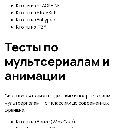
Кто ты из BLACKPINK
Кто ты из Stray Kids
Кто ты из Enhypen
Кто ты из ITZY
Тесты по
мультсериалам и
анимации
Сюда входят квизы по детским и подростковым
мультсериалам — от классики до современных
франшиз.
Кто ты из Винкс (Winx Club)