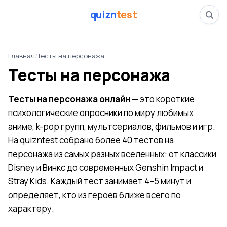
quizn
test
Главная
/
Тесты на персонажа
Тесты на персонажа
Тесты на персонажа онлайн
— это короткие
психологические опросники по миру любимых
аниме, k-pop групп, мультсериалов, фильмов и игр.
На quizntest собрано более 40 тестов на
персонажа из самых разных вселенных: от классики
Disney и Винкс до современных Genshin Impact и
Stray Kids. Каждый тест занимает 4–5 минут и
определяет, кто из героев ближе всего по
характеру.