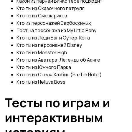
Какой из парней Винкс тебе подходит
Кто ты из Сказочного патруля
Кто ты из Смешариков
Кто из персонажей Барбоскиных
Тест на персонажа из My Little Pony
Кто ты из Леди Баг и Супер-Кота
Кто ты из персонажей Disney
Кто ты из Monster High
Кто ты из Аватара: Легенды об Аанге
Кто ты из Южного Парка
Кто ты из Отеля Хазбин (Hazbin Hotel)
Кто ты из Helluva Boss
Тесты по играм и
интерактивным