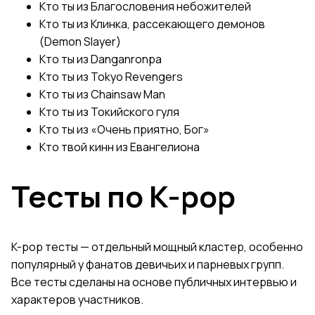
Кто ты из Благословения небожителей
Кто ты из Клинка, рассекающего демонов
(Demon Slayer)
Кто ты из Danganronpa
Кто ты из Tokyo Revengers
Кто ты из Chainsaw Man
Кто ты из Токийского гуля
Кто ты из «Очень приятно, Бог»
Кто твой кинн из Евангелиона
Тесты по K-pop
K-pop тесты — отдельный мощный кластер, особенно
популярный у фанатов девичьих и парневых групп.
Все тесты сделаны на основе публичных интервью и
характеров участников.