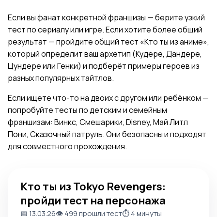
Если вы фанат конкретной франшизы — берите узкий
тест по сериалу или игре. Если хотите более общий
результат — пройдите
общий тест «Кто ты из аниме»
,
который определит ваш архетип (Кудере, Дандере,
Цундере или Генки) и подберёт примеры героев из
разных популярных тайтлов.
Если ищете что-то на двоих с другом или ребёнком —
попробуйте тесты по детским и семейным
франшизам:
Винкс
,
Смешарики
,
Disney
,
Май Литл
Пони
,
Сказочный патруль
. Они безопасны и подходят
для совместного прохождения.
Кто ты из Tokyo Revengers: пройди тест на персонажа
Кто ты из Tokyo Revengers:
пройди тест на персонажа
📅 13.03.26
👁️ 499 прошли тест
⏱️ 4 минуты