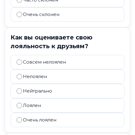
Очень склонен
Как вы оцениваете свою
лояльность к друзьям?
Совсем нелоялен
Нелоялен
Нейтрально
Лоялен
Очень лоялен