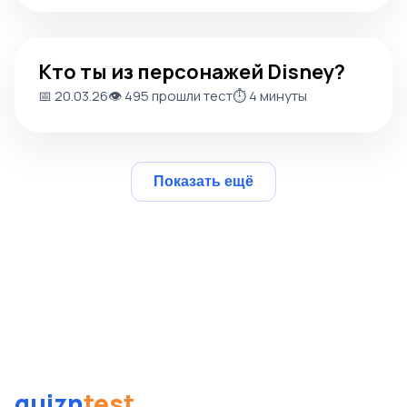
Кто ты из персонажей Disney?
Кто ты из персонажей Disney?
📅 20.03.26
👁️ 495 прошли тест
⏱️ 4 минуты
Показать ещё
quizn
test