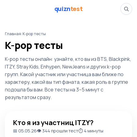
quizn
test
Главная
/
K-pop тесты
K-pop тесты
K-pop тесты онлайн: узнайте, кто вы из BTS, Blackpink,
ITZY, Stray Kids, Enhypen, NewJeans и других k-pop
групп. Какой участник или участница вам ближе по
характеру, какой вы тип фаната, какая роль в группе
подошла бы вам. Все тесты на 3–5 минут с
результатом сразу.
Кто я из участниц ITZY?
Кто я из участниц ITZY?
📅 05.05.26
👁️ 344 прошли тест
⏱️ 4 минуты