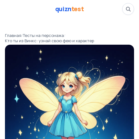
quizn
test
Кто ты из Винкс: уз
Главная
/
Тесты на персонажа
/
📅
11.03.26
Кто ты из Винкс: узнай свою фею и характер
👁️
503 прошли тест
⏱️
4 минуты
персонажи
Тесты на персонажа