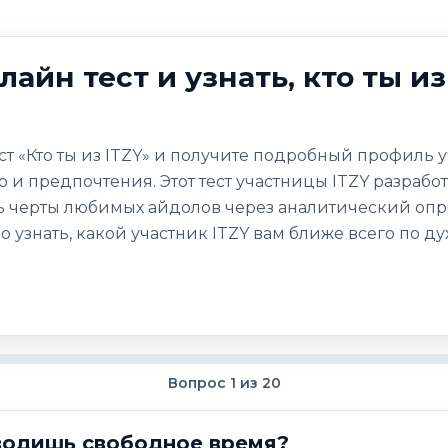
айн тест и узнать, кто ты из
т «Кто ты из ITZY» и получите подробный профиль 
 и предпочтения. Этот тест участницы ITZY разрабо
ть черты любимых айдолов через аналитический оп
 узнать, какой участник ITZY вам ближе всего по ду
Вопрос 1 из 20
водишь свободное время?