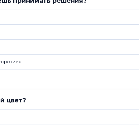
ешь принимать решения?
«против»
й цвет?