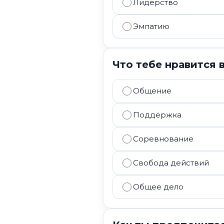
Лидерство
Эмпатию
Что тебе нравится 
Общение
Поддержка
Соревнование
Свобода действий
Общее дело