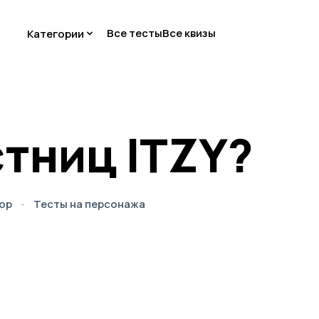
Все тесты
Все квизы
Категории
стниц ITZY?
op
Тесты на персонажа