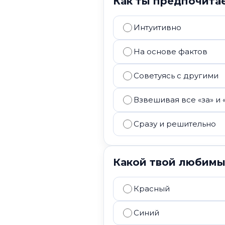
Как ты предпочита
Интуитивно
На основе фактов
Советуясь с другими
Взвешивая все «за» и 
Сразу и решительно
Какой твой любимы
Красный
Синий