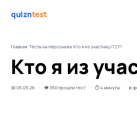
quizn
test
Главная
/
Тесты на персонажа
/
Кто я из участниц ITZY?
Кто я из уча
📅
05.05.26
👁️
350 прошли тест
⏱️
4 минуты
k-p