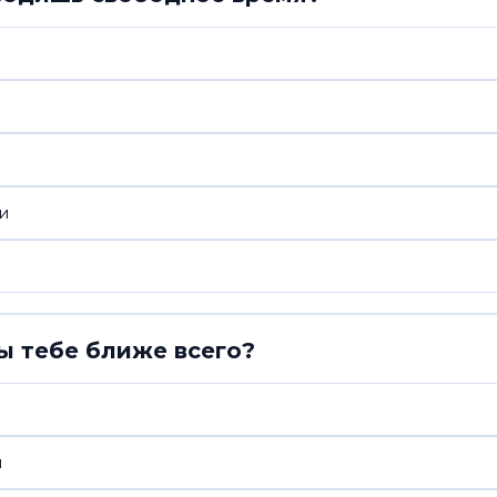
и
ы тебе ближе всего?
й