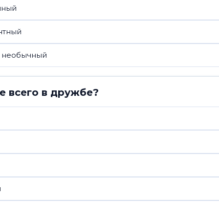
чный
нтный
и необычный
е всего в дружбе?
ы