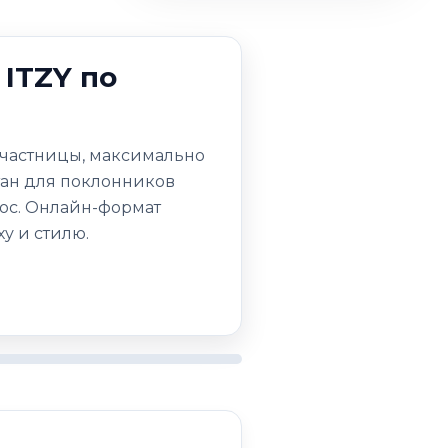
 ITZY по
участницы, максимально
тан для поклонников
рос. Онлайн-формат
ху и стилю.