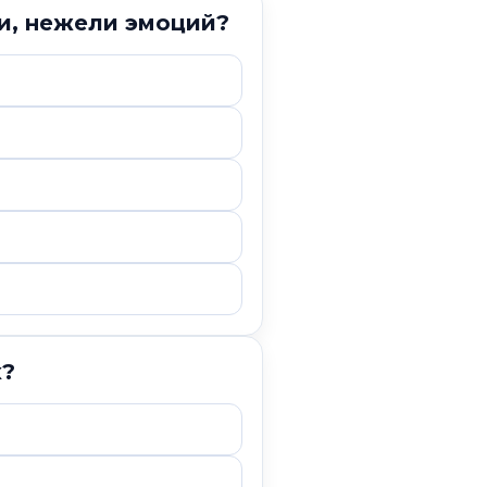
и, нежели эмоций?
х?