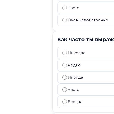
Часто
Очень свойственно
Как часто ты выра
Никогда
Редко
Иногда
Часто
Всегда