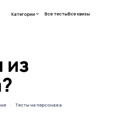
Все тесты
Все квизы
Категории
 из
а?
име
Тесты на персонажа