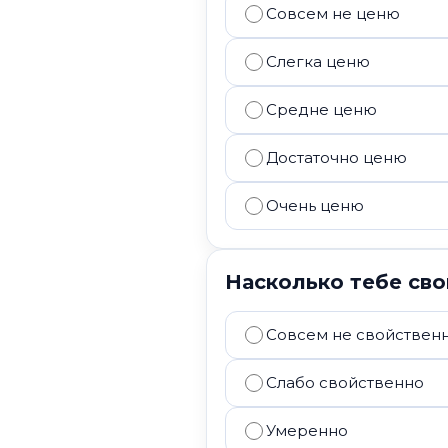
Совсем не ценю
Слегка ценю
Средне ценю
Достаточно ценю
Очень ценю
Насколько тебе св
Совсем не свойствен
Слабо свойственно
Умеренно