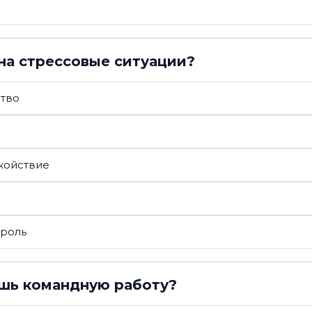
на стрессовые ситуации?
ство
койствие
троль
ишь командную работу?