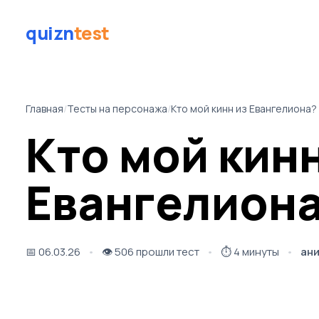
quizn
test
Главная
/
Тесты на персонажа
/
Кто мой кинн из Евангелиона?
Кто мой кинн
Евангелион
📅
06.03.26
👁️
506 прошли тест
⏱️
4 минуты
ан