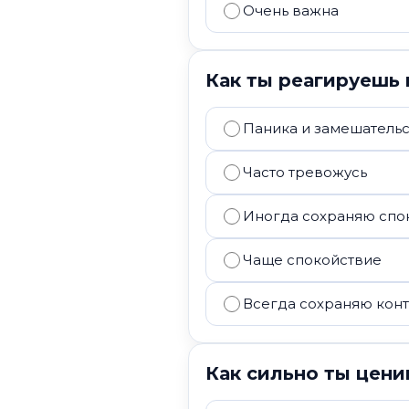
Очень важна
Как ты реагируешь 
Паника и замешатель
Часто тревожусь
Иногда сохраняю спо
Чаще спокойствие
Всегда сохраняю кон
Как сильно ты цен