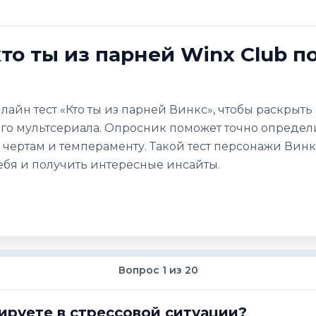
кто ты из парней Winx Club п
йн тест «Кто ты из парней Винкс», чтобы раскрыть 
ого мультсериала. Опросник поможет точно определ
 чертам и темпераменту. Такой тест персонажи Вин
ебя и получить интересные инсайты.
Вопрос 1 из 20
ируете в стрессовой ситуации?