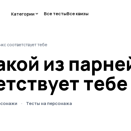
Все тесты
Все квизы
Категории
нкс соответствует тебе
акой из парне
етствует тебе
рсонажи
Тесты на персонажа