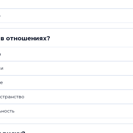
о
 в отношениях?
а
ии
ие
остранство
ьность