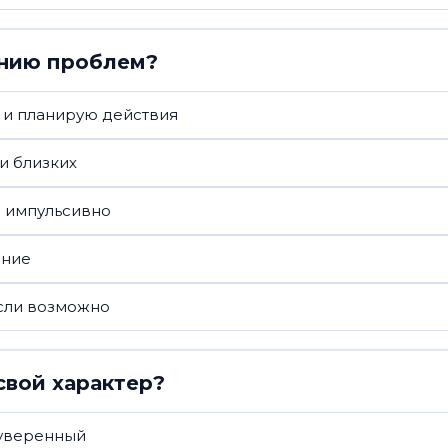
ению проблем?
 и планирую действия
и близких
и импульсивно
ение
сли возможно
свой характер?
уверенный