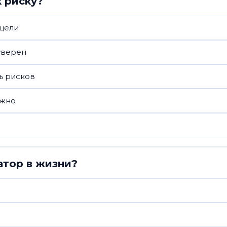
к риску?
 цели
уверен
ь рисков
ожно
атор в жизни?