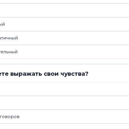
ый
нтичный
тельный
те выражать свои чувства?
зговоров