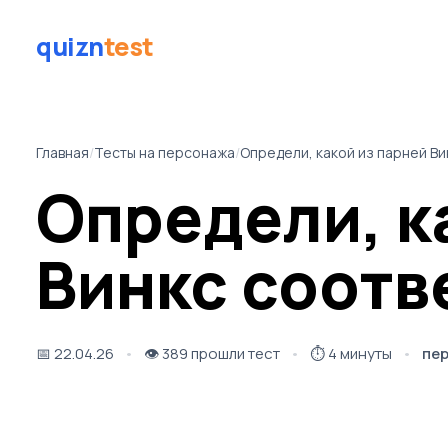
quizn
test
Главная
/
Тесты на персонажа
/
Определи, какой из парней Ви
Определи, к
Винкс соотв
📅
22.04.26
👁️
389 прошли тест
⏱️
4 минуты
пе