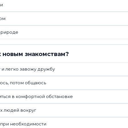
ми
вом
природе
к новым знакомствам?
 и легко завожу дружбу
юсь, потом общаюсь
ться в комфортной обстановке
х людей вокруг
 при необходимости