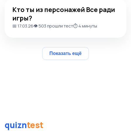
Кто ты из персонажей Все ради игры?
Кто ты из персонажей Все ради
игры?
📅 17.03.26
👁️ 503 прошли тест
⏱️ 4 минуты
Показать ещё
quizn
test