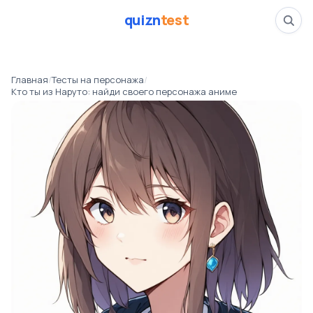
quizn
test
Кто ты из Наруто: н
Главная
/
Тесты на персонажа
/
📅
14.03.26
Кто ты из Наруто: найди своего персонажа аниме
👁️
481 прошли тест
⏱️
4 минуты
аниме
Тесты на персонажа