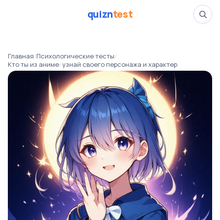
quizn
test
Кто ты из аниме: уз
Главная
/
Психологические тесты
/
📅
02.04.26
Кто ты из аниме: узнай своего персонажа и характер
👁️
453 прошли тест
⏱️
4 минуты
психология
Психологические тесты