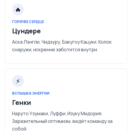
🔥
ГОРЯЧЕЕ СЕРДЦЕ
Цундере
Аска Лэнгли, Чидзуру, Бакугоу Кацуки. Колок
снаружи, искренне заботится внутри.
⚡
ВСПЫШКА ЭНЕРГИИ
Генки
Наруто Узумаки, Луффи, Изуку Мидория.
Заразительный оптимизм, ведёт команду за
собой.