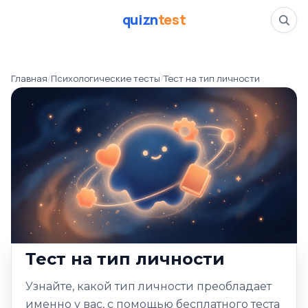
quizn
test
Тест на тип личност
Главная
/
Психологические тесты
/
Тест на тип личности
📅
14.01.26
✍️
Марина Соколова
👁️
678 прошли тест
⏱️
4 минуты
Тесты
Психологические тесты
Тест на тип личности
Узнайте, какой тип личности преобладает
именно у вас, с помощью бесплатного теста