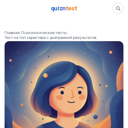
quizn
test
Тест на тип характе
Главная
/
Психологические тесты
/
📅
25.02.26
Тест на тип характера с диаграммой результатов
👁️
562 прошли тест
⏱️
4 минуты
Тесты
Психологические тесты