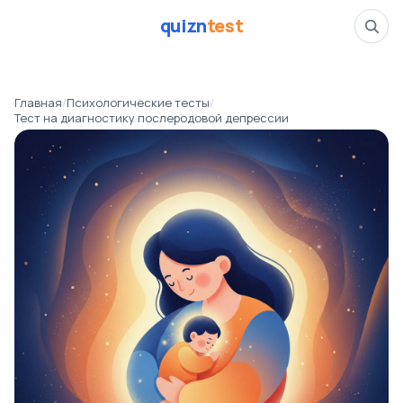
quizn
test
Тест на диагностик
Главная
/
Психологические тесты
/
📅
09.03.26
Тест на диагностику послеродовой депрессии
✍️
Марина Соколова
👁️
502 прошли тест
⏱️
4 минуты
Тесты
Психологические тесты