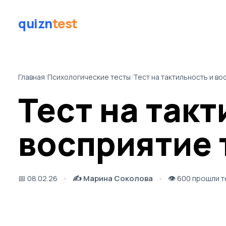
quizn
test
Главная
/
Психологические тесты
/
Тест на тактильность и во
Тест на такт
восприятие 
📅
08.02.26
✍️
Марина Соколова
👁️
600 прошли т