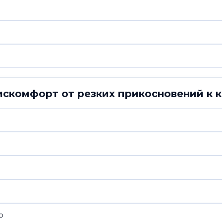
искомфорт от резких прикосновений к 
ю