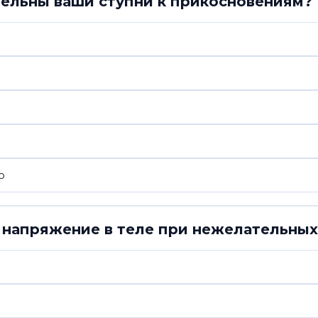
тельны ваши ступни к прикосновениям?
ю
 напряжение в теле при нежелательных
ю