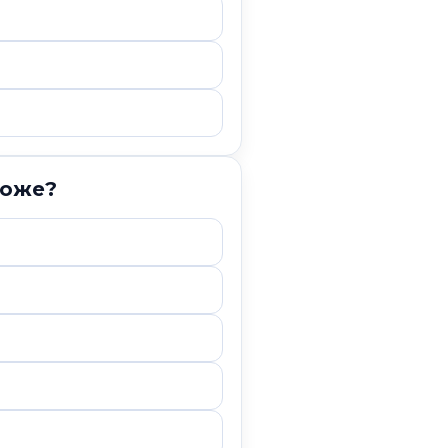
коже?