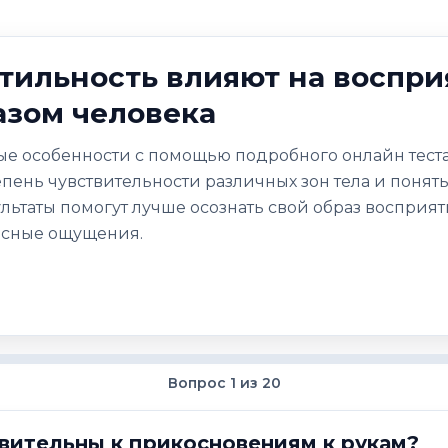
ктильность влияют на воспри
азом человека
ые особенности с помощью подробного онлайн теста 
пень чувствительности различных зон тела и понят
льтаты помогут лучше осознать свой образ восприят
есные ощущения.
Вопрос 1 из 20
вительны к прикосновениям к рукам?