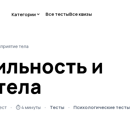
Все тесты
Все квизы
Категории
сприятие тела
ильность и
тела
ест
⏱️
4 минуты
Тесты
Психологические тесты