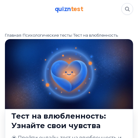
quizn
test
Тест на влюбленнос
Главная
/
Психологические тесты
/
Тест на влюбленность
📅
22.01.26
✍️
Марина Соколова
👁️
653 прошли тест
⏱️
4 минуты
Тесты
Психологические тесты
Тест на влюбленность:
Узнайте свои чувства
☀️ Пройти онлайн-тест на влюбленность и