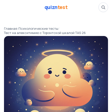
quizn
test
Тест на алекситимию
Главная
/
Психологические тесты
/
📅
02.02.26
Тест на алекситимию с Торонтской шкалой TAS 26
✍️
Марина Соколова
👁️
606 прошли тест
⏱️
4 минуты
Тесты
Психологические тесты