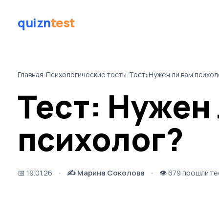
quizn
test
Главная
/
Психологические тесты
/
Тест: Нужен ли вам психол
Тест: Нужен
психолог?
📅
19.01.26
✍️
Марина Соколова
👁️
679 прошли те