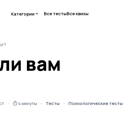
Все тесты
Все квизы
Категории
ог?
 ли вам
ст
⏱️
4 минуты
Тесты
Психологические тесты