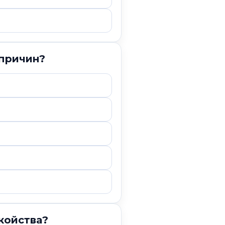
 причин?
койства?