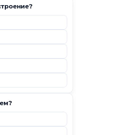
строение?
ием?