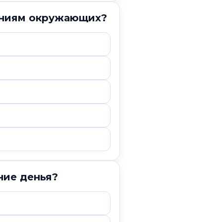
даниям окружающих?
ние денья?