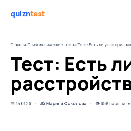
quizn
test
Главная
/
Психологические тесты
/
Тест: Есть ли у вас призн
Тест: Есть л
расстройств
📅
14.01.26
✍️
Марина Соколова
👁️
658 прошли те