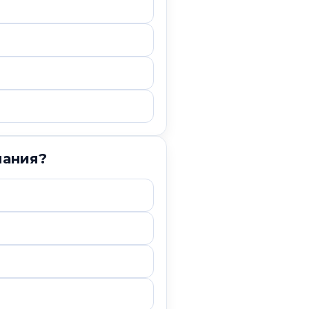
мания?