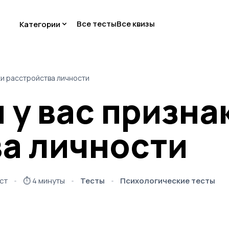
Все тесты
Все квизы
Категории
аки расстройства личности
и у вас призна
а личности
ст
⏱️
4 минуты
Тесты
Психологические тесты