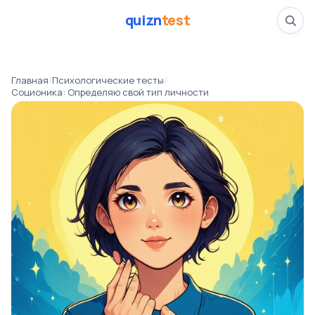
quizn
test
Соционика: Определ
Главная
/
Психологические тесты
/
📅
09.03.26
Соционика: Определяю свой тип личности
👁️
509 прошли тест
⏱️
4 минуты
психология
Психологические тесты