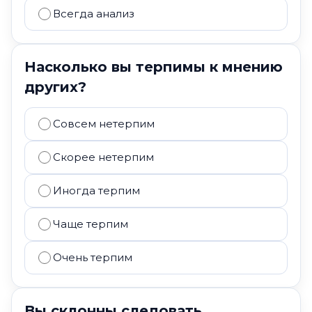
Всегда анализ
Насколько вы терпимы к мнению
других?
Совсем нетерпим
Скорее нетерпим
Иногда терпим
Чаще терпим
Очень терпим
Вы склонны следовать