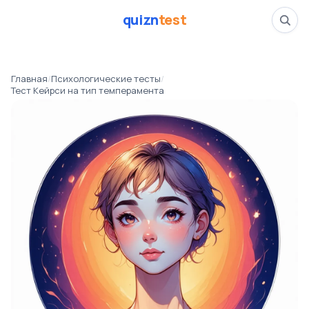
quizn
test
Тест Кейрси на тип 
Главная
/
Психологические тесты
/
📅
04.05.26
Тест Кейрси на тип темперамента
👁️
340 прошли тест
⏱️
4 минуты
психология
Психологические тесты