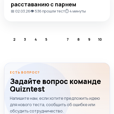
расставанию с парнем
📅 02.03.26
👁️ 536 прошли тест
⏱️ 4 минуты
2
3
4
5
6
7
8
9
10
Назад
Дальше
ЕСТЬ ВОПРОС?
Задайте вопрос команде
Quizntest
Напишите нам, если хотите предложить идею
для нового теста, сообщить об ошибке или
обсудить сотрудничество.