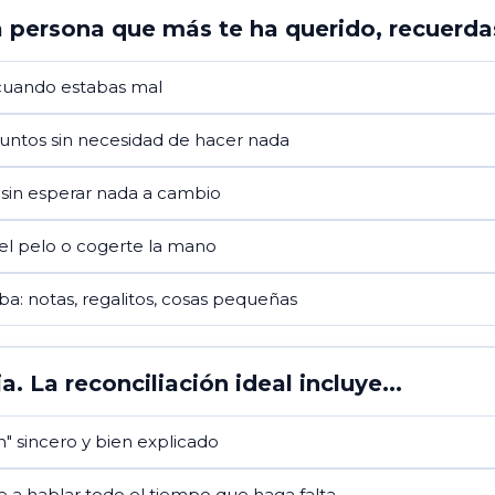
 persona que más te ha querido, recuerdas
 cuando estabas mal
juntos sin necesidad de hacer nada
i sin esperar nada a cambio
 el pelo o cogerte la mano
ba: notas, regalitos, cosas pequeñas
. La reconciliación ideal incluye...
n" sincero y bien explicado
 a hablar todo el tiempo que haga falta