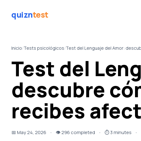
quizn
test
Inicio
/
Tests psicológicos
/
Test del Lenguaje del Amor: descu
Test del Len
descubre có
recibes afec
📅
May 24, 2026
👁️
296 completed
⏱️
3 minutes