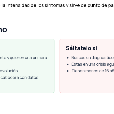
e la intensidad de los síntomas y sirve de punto de p
no
Sáltatelo si
nte y quieren una primera
Buscas un diagnóstico c
Estás en una crisis agu
evolución.
Tienes menos de 16 año
e cabecera con datos
o