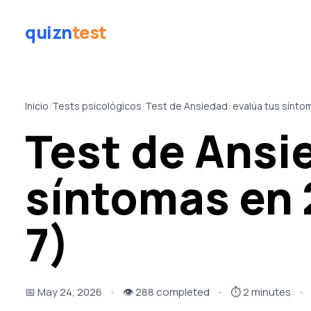
quizn
test
Inicio
/
Tests psicológicos
/
Test de Ansiedad: evalúa tus sínto
Test de Ansi
síntomas en 
7)
📅
May 24, 2026
👁️
288 completed
⏱️
2 minutes