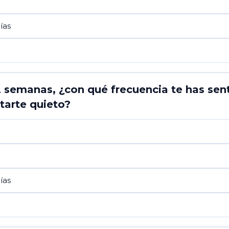
ías
2 semanas, ¿con qué frecuencia te has sen
starte quieto?
ías