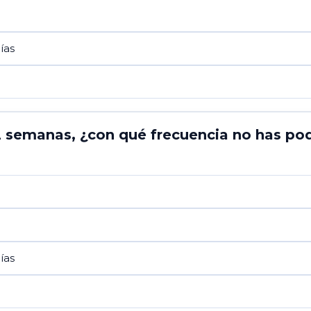
ías
2 semanas, ¿con qué frecuencia no has pod
ías