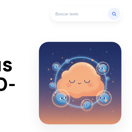
us
D-